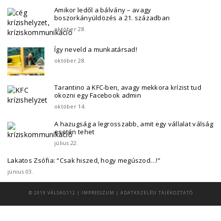
Amikor ledől a bálvány – avagy
boszorkányüldözés a 21. században
október 28.
Így neveld a munkatársad!
október 28.
Tarantino a KFC-ben, avagy mekkora krízist tud
okozni egy Facebook admin
október 14.
A hazugság a legrosszabb, amit egy vállalat válság
esetén tehet
július 22.
Lakatos Zsófia: “Csak hiszed, hogy megúszod…!”
június 03.
© 2019 VÁLSÁG112 |
IMPRESSZUM
|
ADATKEZELÉSI TÁJÉKOZTATÓ