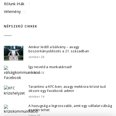
Rólunk írták
/ 3
Vélemény
/ 5
NÉPSZERŰ CIKKEK
Amikor ledől a bálvány – avagy
boszorkányüldözés a 21. században
október 28.
Így neveld a munkatársad!
október 28.
Tarantino a KFC-ben, avagy mekkora krízist tud
okozni egy Facebook admin
október 14.
A hazugság a legrosszabb, amit egy vállalat válság
esetén tehet
július 22.