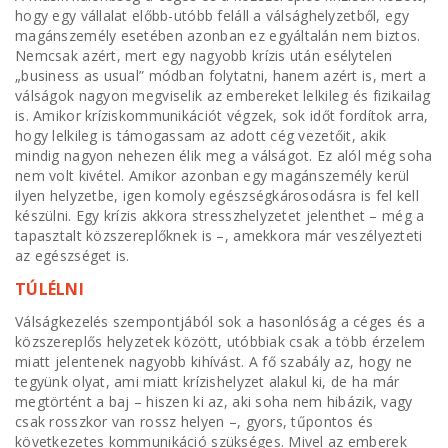
hogy egy vállalat előbb-utóbb feláll a válsághelyzetből, egy
magánszemély esetében azonban ez egyáltalán nem biztos.
Nemcsak azért, mert egy nagyobb krízis után esélytelen
„business as usual” módban folytatni, hanem azért is, mert a
válságok nagyon megviselik az embereket lelkileg és fizikailag
is. Amikor kríziskommunikációt végzek, sok időt fordítok arra,
hogy lelkileg is támogassam az adott cég vezetőit, akik
mindig nagyon nehezen élik meg a válságot. Ez alól még soha
nem volt kivétel. Amikor azonban egy magánszemély kerül
ilyen helyzetbe, igen komoly egészségkárosodásra is fel kell
készülni. Egy krízis akkora stresszhelyzetet jelenthet – még a
tapasztalt közszereplőknek is –, amekkora már veszélyezteti
az egészséget is.
TÚLÉLNI
Válságkezelés szempontjából sok a hasonlóság a céges és a
közszereplős helyzetek között, utóbbiak csak a több érzelem
miatt jelentenek nagyobb kihívást. A fő szabály az, hogy ne
tegyünk olyat, ami miatt krízishelyzet alakul ki, de ha már
megtörtént a baj – hiszen ki az, aki soha nem hibázik, vagy
csak rosszkor van rossz helyen –, gyors, tűpontos és
következetes kommunikáció szükséges. Mivel az emberek