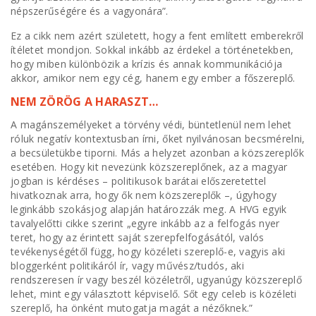
népszerűségére és a vagyonára”.
Ez a cikk nem azért született, hogy a fent említett emberekről
ítéletet mondjon. Sokkal inkább az érdekel a történetekben,
hogy miben különbözik a krízis és annak kommunikációja
akkor, amikor nem egy cég, hanem egy ember a főszereplő.
NEM ZÖRÖG A HARASZT…
A magánszemélyeket a törvény védi, büntetlenül nem lehet
róluk negatív kontextusban írni, őket nyilvánosan becsmérelni,
a becsületükbe tiporni. Más a helyzet azonban a közszereplők
esetében. Hogy kit nevezünk közszereplőnek, az a magyar
jogban is kérdéses – politikusok barátai előszeretettel
hivatkoznak arra, hogy ők nem közszereplők –, úgyhogy
leginkább szokásjog alapján határozzák meg. A HVG egyik
tavalyelőtti cikke szerint „egyre inkább az a felfogás nyer
teret, hogy az érintett saját szerepfelfogásától, valós
tevékenységétől függ, hogy közéleti szereplő-e, vagyis aki
bloggerként politikáról ír, vagy művész/tudós, aki
rendszeresen ír vagy beszél közéletről, ugyanúgy közszereplő
lehet, mint egy választott képviselő. Sőt egy celeb is közéleti
szereplő, ha önként mutogatja magát a nézőknek.”