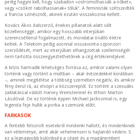
pedig hagyni kell, hogy szabadon »ostromolhassák a nőket«,
vagy »csókot rabolhassanak« tőlük”. A feministák szétszedték
a francia színésznőt, akinek ezután visszakoznia kellett.
Kovács Ákos dalszerző, énekes pillanatok alatt vált
közellenséggé, amikor egy hosszabb interjúban
szerencsétlenül fogalmazott, és mondatai önálló életre
keltek. A Telekom pedig azonnal visszavonta szponzori
szerződését, mert az interjúban elhangzottak szellemiségét
nem tartotta összeegyeztethetőnek a cég értékrendjével.
A krízis harmadik lehetséges forrása az, amikor valami olyan
történik vagy történt a múltban – akár évtizedekkel korábban
–, aminek megítélése a többség szemében negatív, és amikor
fény derül rá, az elsöpri a közszereplőt. Ez történt a szexuális
zaklatással vádolt Harvey Weinsteinnel és itthon Marton
Lászlóval. De ez történik éppen Michael Jacksonnal is, egy
legenda feje hullik a porba a szemünk előtt.
FARKASOK
A fentebb felsorolt esetekről mindenki hallott, és mindenkinek
van véleménye, amit akár vehemensen is hajlandó védeni. S
ez a legnagyobb különbség a céget és a magánembert