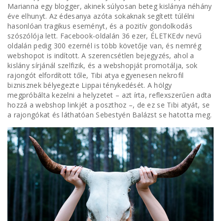
Marianna egy blogger, akinek súlyosan beteg kislánya néhány
éve elhunyt. Az édesanya azóta sokaknak segített túlélni
hasonlóan tragikus eseményt, és a pozitív gondolkodás
szószólója lett. Facebook-oldalán 36 ezer, ÉLETKEdv nevű
oldalán pedig 300 ezernél is több követője van, és nemrég
webshopot is indított. A szerencsétlen bejegyzés, ahol a
kislány sírjánál szelfizik, és a webshopját promotálja, sok
rajongót elfordított tőle, Tibi atya egyenesen nekrofil
biznisznek bélyegezte Lippai ténykedését. A hölgy
megpróbálta kezelni a helyzetet – azt írta, reflexszerűen adta
hozzá a webshop linkjét a poszthoz –, de ez se Tibi atyát, se
a rajongókat és láthatóan Sebestyén Balázst se hatotta meg.