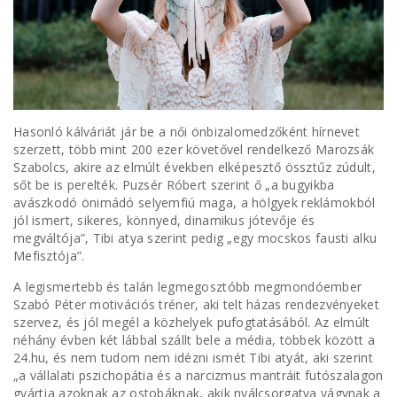
Hasonló kálváriát jár be a női önbizalomedzőként hírnevet
szerzett, több mint 200 ezer követővel rendelkező Marozsák
Szabolcs, akire az elmúlt években elképesztő össztűz zúdult,
sőt be is perelték. Puzsér Róbert szerint ő „a bugyikba
avászkodó önimádó selyemfiú maga, a hölgyek reklámokból
jól ismert, sikeres, könnyed, dinamikus jótevője és
megváltója”, Tibi atya szerint pedig „egy mocskos fausti alku
Mefisztója”.
A legismertebb és talán legmegosztóbb megmondóember
Szabó Péter motivációs tréner, aki telt házas rendezvényeket
szervez, és jól megél a közhelyek pufogtatásából. Az elmúlt
néhány évben két lábbal szállt bele a média, többek között a
24.hu, és nem tudom nem idézni ismét Tibi atyát, aki szerint
„a vállalati pszichopátia és a narcizmus mantráit futószalagon
gyártja azoknak az ostobáknak, akik nyálcsorgatva vágynak a