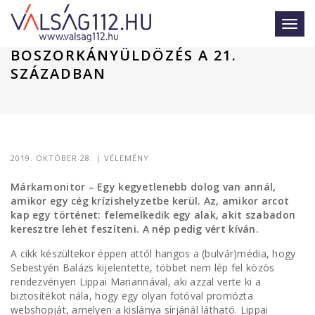
Toggl
AMIKOR LEDŐL A BÁLVÁNY – AVAGY
navig
BOSZORKÁNYÜLDÖZÉS A 21.
SZÁZADBAN
2019. OKTÓBER 28.
|
VÉLEMÉNY
Márkamonitor – Egy kegyetlenebb dolog van annál,
amikor egy cég krízishelyzetbe kerül. Az, amikor arcot
kap egy történet: felemelkedik egy alak, akit szabadon
keresztre lehet feszíteni. A nép pedig vért kíván.
A cikk készültekor éppen attól hangos a (bulvár)média, hogy
Sebestyén Balázs kijelentette, többet nem lép fel közös
rendezvényen Lippai Mariannával, aki azzal verte ki a
biztosítékot nála, hogy egy olyan fotóval promózta
webshopját, amelyen a kislánya sírjánál látható. Lippai