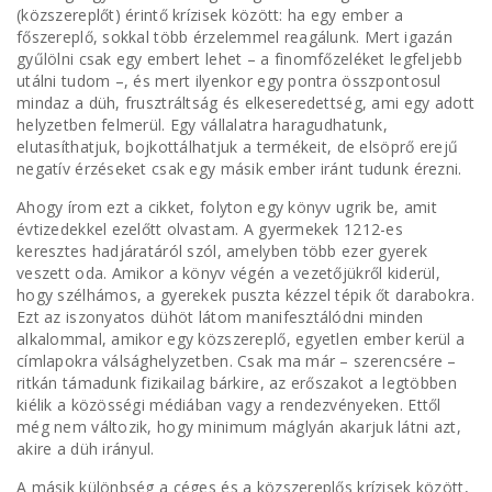
(közszereplőt) érintő krízisek között: ha egy ember a
főszereplő, sokkal több érzelemmel reagálunk. Mert igazán
gyűlölni csak egy embert lehet – a finomfőzeléket legfeljebb
utálni tudom –, és mert ilyenkor egy pontra összpontosul
mindaz a düh, frusztráltság és elkeseredettség, ami egy adott
helyzetben felmerül. Egy vállalatra haragudhatunk,
elutasíthatjuk, bojkottálhatjuk a termékeit, de elsöprő erejű
negatív érzéseket csak egy másik ember iránt tudunk érezni.
Ahogy írom ezt a cikket, folyton egy könyv ugrik be, amit
évtizedekkel ezelőtt olvastam. A gyermekek 1212-es
keresztes hadjáratáról szól, amelyben több ezer gyerek
veszett oda. Amikor a könyv végén a vezetőjükről kiderül,
hogy szélhámos, a gyerekek puszta kézzel tépik őt darabokra.
Ezt az iszonyatos dühöt látom manifesztálódni minden
alkalommal, amikor egy közszereplő, egyetlen ember kerül a
címlapokra válsághelyzetben. Csak ma már – szerencsére –
ritkán támadunk fizikailag bárkire, az erőszakot a legtöbben
kiélik a közösségi médiában vagy a rendezvényeken. Ettől
még nem változik, hogy minimum máglyán akarjuk látni azt,
akire a düh irányul.
A másik különbség a céges és a közszereplős krízisek között,