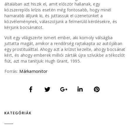
általában azt hiszik el, amit először hallanak, egy
közszereplős krízis esetén még fontosabb, hogy minél
hamarabb álljunk ki, és juttassuk el üzenetünket a
közvéleménynek, válaszoljunk a felmerülő kérdésekre, és
kérjünk bocsánatot.
Volt egy világszerte ismert ember, aki komoly válságba
juttatta magát, amikor a rendőrség rajtakapta az autójában
egy prostituálttal. Ahogy azt a krízist kezelte, ahogy bocsánat
kért, és ahogy emberek milliói zárták újra szívükbe a tékozlót
fiút, azt ma tanítjuk: Hugh Grant, 1995.
Forrás:
Márkamonitor
KATEGÓRIÁK