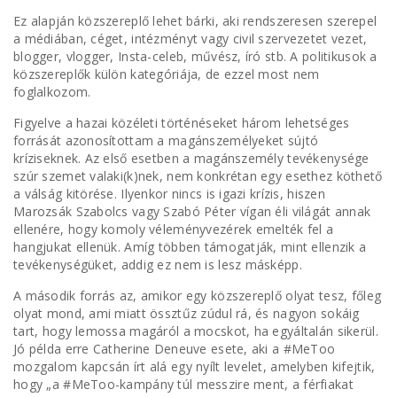
Ez alapján közszereplő lehet bárki, aki rendszeresen szerepel
a médiában, céget, intézményt vagy civil szervezetet vezet,
blogger, vlogger, Insta-celeb, művész, író stb. A politikusok a
közszereplők külön kategóriája, de ezzel most nem
foglalkozom.
Figyelve a hazai közéleti történéseket három lehetséges
forrását azonosítottam a magánszemélyeket sújtó
kríziseknek. Az első esetben a magánszemély tevékenysége
szúr szemet valaki(k)nek, nem konkrétan egy esethez köthető
a válság kitörése. Ilyenkor nincs is igazi krízis, hiszen
Marozsák Szabolcs vagy Szabó Péter vígan éli világát annak
ellenére, hogy komoly véleményvezérek emelték fel a
hangjukat ellenük. Amíg többen támogatják, mint ellenzik a
tevékenységüket, addig ez nem is lesz másképp.
A második forrás az, amikor egy közszereplő olyat tesz, főleg
olyat mond, ami miatt össztűz zúdul rá, és nagyon sokáig
tart, hogy lemossa magáról a mocskot, ha egyáltalán sikerül.
Jó példa erre Catherine Deneuve esete, aki a #MeToo
mozgalom kapcsán írt alá egy nyílt levelet, amelyben kifejtik,
hogy „a #MeToo-kampány túl messzire ment, a férfiakat